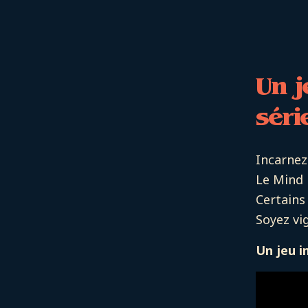
Un j
séri
Incarnez
Le Mind 
Certains
Soyez vig
Un jeu i