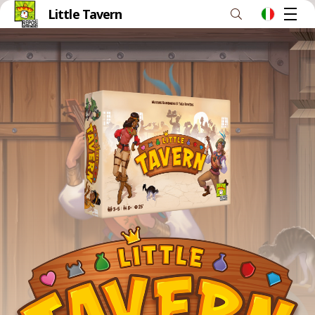
Little Tavern
M
it