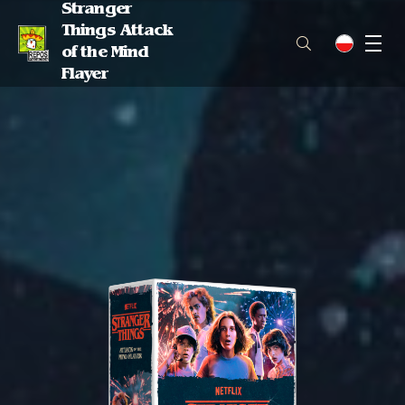
Stranger
Things Attack
M
pl
of the Mind
Flayer