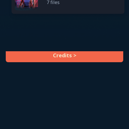
7 files
Credits >