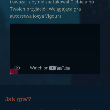
i uważaj, aby nie zaatakował Ciebie albo
Twoich przyjaciół! Wciągająca gra
autorstwa Joeya Vigoura.
Jak grać?