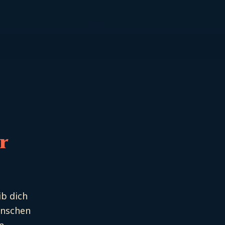
r
ib dich
enschen
n.