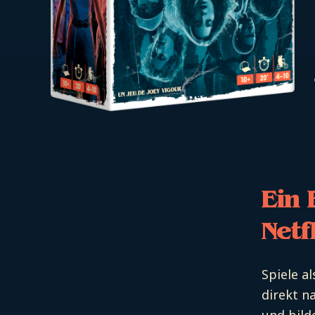
Ein 
Netf
Spiele a
direkt n
und bild