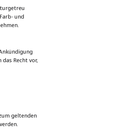
aturgetreu
 Farb- und
nehmen.
 Ankündigung
 das Recht vor,
 zum geltenden
werden.