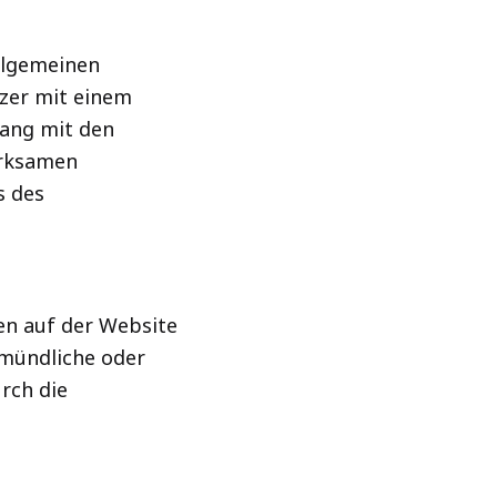
llgemeinen
tzer mit einem
ang mit den
irksamen
s des
en auf der Website
 mündliche oder
urch die