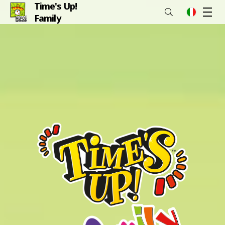
Time's Up!
M
it
Family