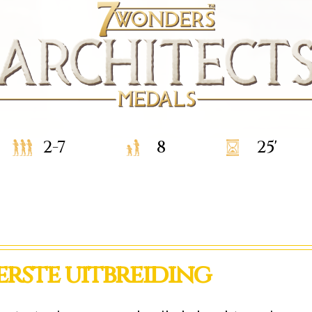
2-7
8
25'
erste uitbreiding