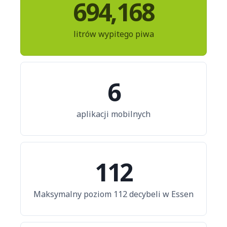
694,168
litrów wypitego piwa
6
aplikacji mobilnych
112
Maksymalny poziom 112 decybeli w Essen