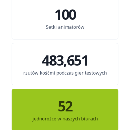
100
Setki animatorów
483,651
rzutów kośćmi podczas gier testowych
52
jednorożce w naszych biurach