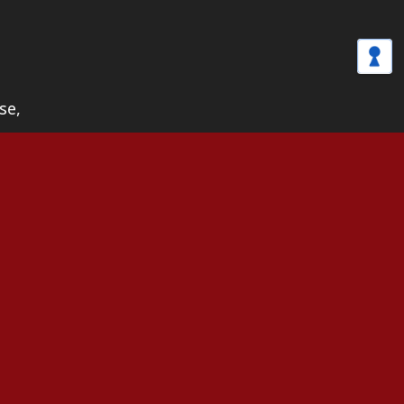
se,
utin,
rain,
rrain,
iamants