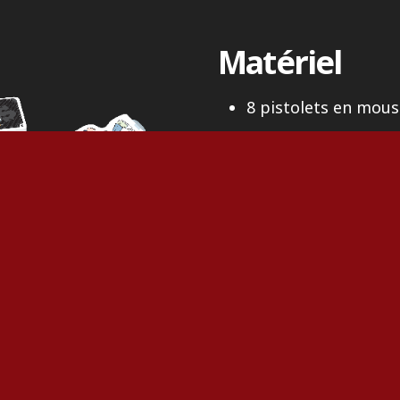
Matériel
8 pistolets en mous
8 personnages,
16 cartes Pouvoir,
64 cartes Balle,
64 cartes Parts de B
1 tuile Nouveau Par
1 tuile Bureau du Pa
1 tuile Bonus des d