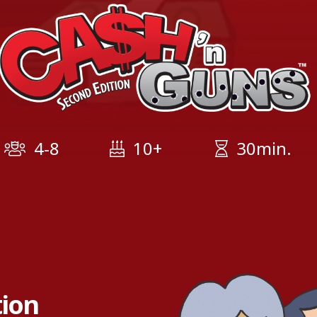
4-8
10+
30min.
tion