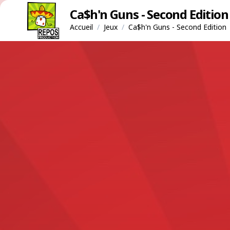
Ca$h'n Guns - Second Edition
Accueil
/
Jeux
/
Ca$h'n Guns - Second Edition