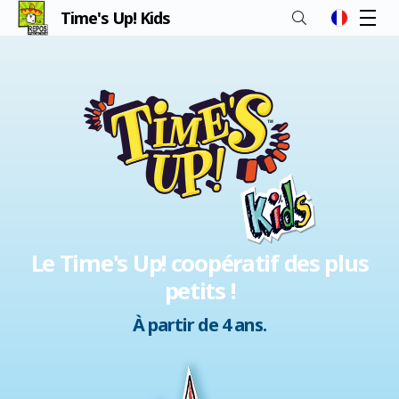
Time's Up! Kids
M
fr
Le Time's Up! coopératif des plus
petits !
À partir de 4 ans.