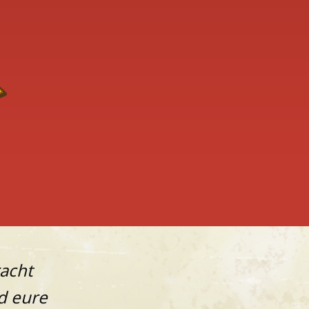
racht
d eure