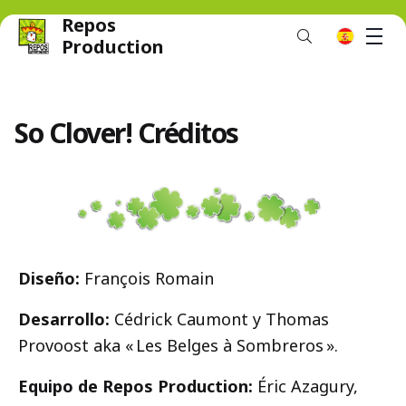
Repos
M
es
Production
So Clover! Créditos
Diseño:
François Romain
Desarrollo:
Cédrick Caumont y Thomas
Provoost aka « Les Belges à Sombreros ».
Equipo de Repos Production:
Éric Azagury,