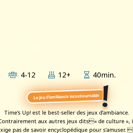
4-12
12+
40min.
Le jeu d'ambiance incontournable
Time’s Up! est le best-seller des jeux d’ambiance.
Contrairement aux autres jeux dits« de culture », i
exige pas de savoir encyclopédique pour s’amuser. 