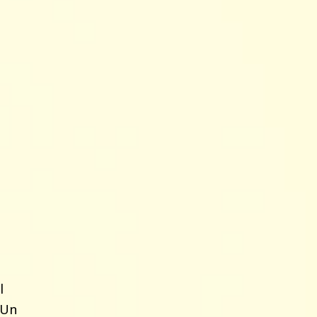
l
Un