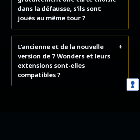
dans la défausse, s'ils sont
joués au même tour ?
Si plusieurs joueurs doivent jouer
L’ancienne et de la nouvelle
cet effet durant un même tour,
version de 7 Wonders et leurs
suivez l'ordre de résolution
extensions sont-elles
suivant :
compatibles ?
1. Le Leader Salomon
Nous vous conseillons de ne pas
2. La Merveille Halikarnassos
mélanger les deux éditions. La
3. La Merveille Carthage
nouvelle édition ayant été
entièrement revue au niveau de
4. La Merveille Grande Muraille
l’équilibrage général, de