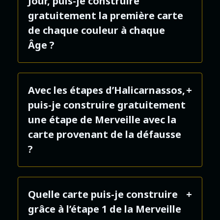
Jour, puis-je construire
gratuitement la première carte
de chaque couleur à chaque
Âge ?
Non. Vous construisez
Avec les étapes d’Halicarnassos,
gratuitement uniquement la
puis-je construire gratuitement
première carte Âge de chaque
une étape de Merveille avec la
couleur que vous n’avez pas
carte provenant de la défausse
encore dans votre Cité,
?
indépendamment de l’Âge en
cours. Si vous avez déjà construit
Non.
une carte Bleue dans votre Cité,
Quelle carte puis-je construire
vous ne pouvez donc pas
grâce à l’étape 1 de la Merveille