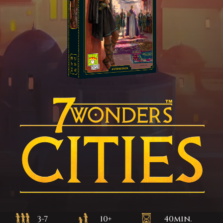
3-7
10+
40min.