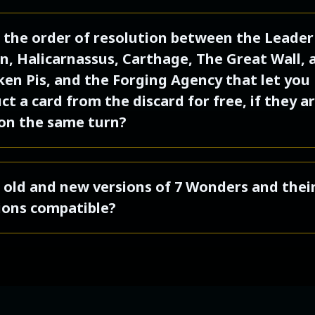
e il primo stadio della Meraviglia con il tuo pr
ll’Epoca III.
te le monete guadagnate durante il tuo turno
 In questo modo, potrai usare l’effetto del prim
 the order of resolution between the Leader
usate solo a partire dal tuo prossimo turno.
’Epoca I.
, Halicarnassus, Carthage, The Great Wall, 
n Pis, and the Forging Agency that let you
ct a card from the discard for free, if they a
on the same turn?
ple players must activate this effect on the sam
 old and new versions of 7 Wonders and thei
the resolution order below:
ions compatible?
Leader Solomon
se you not to mix the two editions. Since the 
Wonder Halicarnassus
 has been completely revised in terms of overal
Wonder Carthage
g, ergonomics and design, it is really best to 