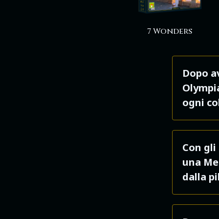
7 Wonders
Dopo av
Olympia
ogni co
No. Sol
Con gli
già nell
una Mer
indipen
dalla pi
una cart
costruir
No.