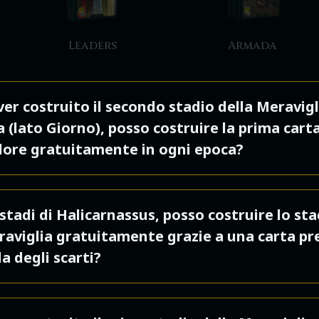
Leaders
Armada
er costruito il secondo stadio della Meravigl
 (lato Giorno), posso costruire la prima carta
lore gratuitamente in ogni epoca?
o la prima carta Epoca di ogni colore che non p
 stadi di Halicarnassus, posso costruire lo sta
a tua Città è costruita gratuitamente,
aviglia gratuitamente grazie a una carta pr
dentemente dall’Epoca attuale. Se hai già costr
la degli scarti?
a Blu nella tua città, non puoi usare questo ef
e una carta Blu.