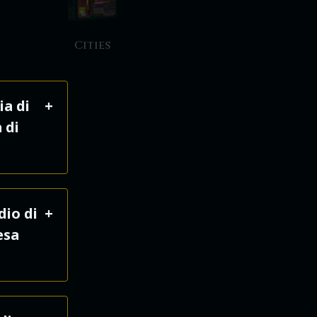
Cities
ia di
 di
ossiedi
dio di
esa
uito
fetto per