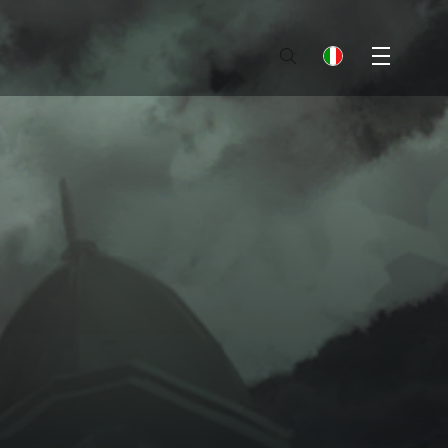
Menu
it