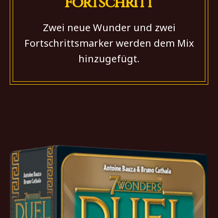
Fortschritt
Zwei neue Wunder und zwei
Fortschrittsmarker werden dem Mix
hinzugefügt.