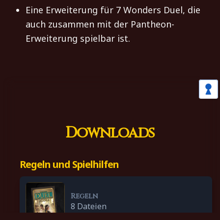
Eine Erweiterung für 7 Wonders Duel, die
auch zusammen mit der Pantheon-
Erweiterung spielbar ist.
Downloads
Regeln und Spielhilfen
Regeln
8 Dateien