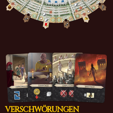
VERSCHWÖRUNGEN