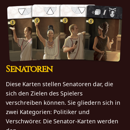
Senatoren
Diese Karten stellen Senatoren dar, die
sich den Zielen des Spielers
verschreiben können. Sie gliedern sich in
zwei Kategorien: Politiker und
Verschwörer. Die Senator-Karten werden