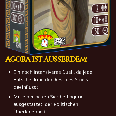
Agora ist außerdem:
Ein noch intensiveres Duell, da jede
Entscheidung den Rest des Spiels
beeinflusst.
Mit einer neuen Siegbedingung
ausgestattet: der Politischen
Überlegenheit.