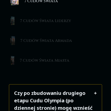
7 Cudów Świata
7 Cudów Świata Liderzy
7 Cudów Świata Armada
7 Cudów Świata Miasta
Czy po zbudowaniu drugiego
etapu Cudu Olympia (po
dziennej stronie) mogę wznieść