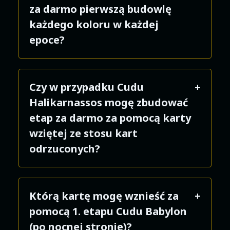
za darmo pierwszą budowlę
każdego koloru w każdej
epoce?
Nie. Tylko pierwsza karta w
Czy w przypadku Cudu
kolorze, którego jeszcze nie masz
Halikarnassos mogę zbudować
w swoich zasobach, jest
etap za darmo za pomocą karty
wznoszona za darmo – niezależnie
wziętej ze stosu kart
od aktualnej epoki. Jeśli wzniosłeś
odrzuconych?
już niebieską budowlę w swoim
mieście, nie możesz użyć efektu do
Nie.
wzniesienia kolejnej niebieskiej
Którą kartę mogę wznieść za
budowli.
pomocą 1. etapu Cudu Babylon
(po nocnej stronie)?