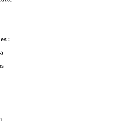
es :
la
ns
n