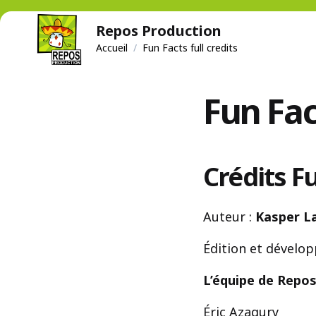
Repos Production
Accueil
/
Fun Facts full credits
Fun Fact
Crédits F
Auteur :
Kasper L
Édition et dévelo
L’équipe de Repos
Éric Azagury