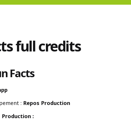
s full credits
un Facts
app
ppement :
Repos Production
 Production :