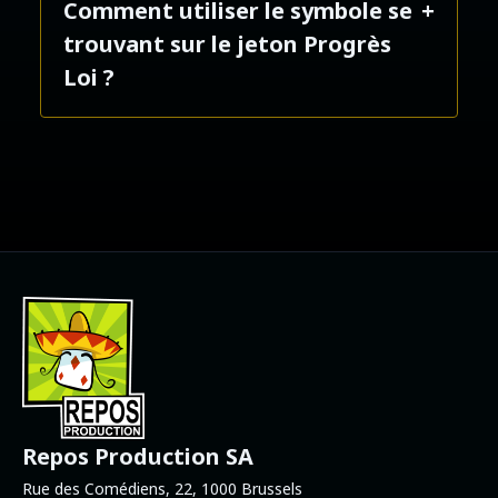
Comment utiliser le symbole se
seul le Progrès choisi est révélé,
trouvant sur le jeton Progrès
les 2 autres sont remis dans la
Loi ?
boîte sans être révélés.
Il s’agit d’un nouveau symbole
scientifique. Il permet ainsi au
détenteur de ce jeton Progrès
d'accéder plus facilement à 6
symboles scientifiques différents
et d'obtenir ainsi une victoire par
suprématie scientifique.
Repos Production SA
Rue des Comédiens, 22, 1000 Brussels