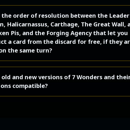
 puedes construir la Etapa 1 de tu Maravilla con
as las monedas obtenidas en tu turno sólo pu
Líder. Entonces, podrás usar el efecto esa Etapa
 the order of resolution between the Leader
se a partir de tu siguiente turno.
a desde la Era I.
, Halicarnassus, Carthage, The Great Wall, 
n Pis, and the Forging Agency that let you
ct a card from the discard for free, if they a
on the same turn?
ple players must activate this effect on the sam
 old and new versions of 7 Wonders and thei
the resolution order below:
ions compatible?
Leader Solomon
se you not to mix the two editions. Since the 
Wonder Halicarnassus
 has been completely revised in terms of overal
Wonder Carthage
g, ergonomics and design, it is really best to 