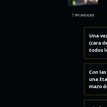
7 Wonders
Una vez
(cara d
todos l
No. Sol
Con las
aquello
una Eta
importa
mazo d
carta A
constru
No.