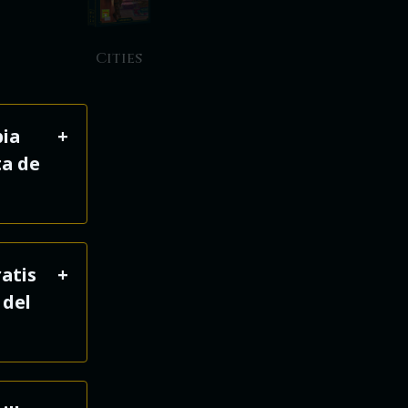
Cities
pia
ta de
ra de
atis
in
 del
o una
 para