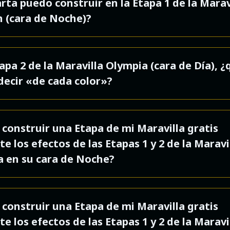
rta puedo construir en la Etapa 1 de la Marav
 (cara de Noche)?
 que se suele descartar al final de una Era. Por 
tapa 2 de la Maravilla Olympia (cara de Día), ¿
construir la séptima carta cuando juegues con 
decir «de cada color»?
del juego básico, la octava, cuando juegues con 
iones
Cities
o
Armada
, y la novena, cuando jue
decir que puedes construir gratis en tu ciudad
 expansiones
Cities
y
Armada
.
construir una Etapa de mi Maravilla gratis
a
carta Marrón, Gris, Amarilla, Roja, Verde, Azul 
e los efectos de las Etapas 1 y 2 de la Maravi
cto se activa al final de cada Era, empezando po
(y Negra si juegas con la expansión
Cities)
. En 
 en su cara de Noche?
ue se construya la Etapa. Si consigues construir
, si en tu ciudad aún no está el color de la car
la Era I, podrás activarlo 3 veces a lo largo de l
construir, esa carta es gratis: no tienes que te
.
 efectos que permiten construir gratis solo se a
 recursos para construir la Estructura de la car
construir una Etapa de mi Maravilla gratis
as de Era
(Estructuras), no a las Etapas de las
e los efectos de las Etapas 1 y 2 de la Maravi
as (ni a las cartas de Líder).