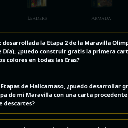
Leaders
Armada
 desarrollada la Etapa 2 de la Maravilla Olim
e Día), ¿puedo construir gratis la primera car
os colores en todas las Eras?
o puedes construir gratis la primera carta de E
 Etapas de Halicarnaso, ¿puedo desarrollar gr
s colores que todavía no tengas en tu Ciudad, s
pa de mi Maravilla con una carta procedente
r la Era que esté en curso. Si ya has construid
e descartes?
zul en tu Ciudad, no puedes utilizar este efecto
ir una carta Azul.