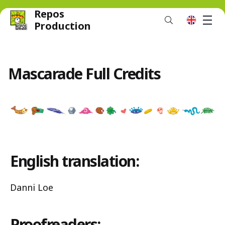
Repos
M
en
Production
Mascarade Full Credits
English translation:
Danni Loe
Proofreaders: